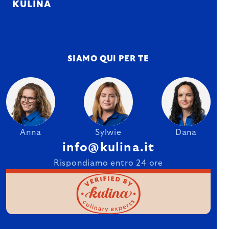
KULINA
SIAMO QUI PER TE
Anna
Sylwie
Dana
info@kulina.it
Rispondiamo entro 24 ore