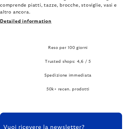
comprende piatti, tazze, brocche, stoviglie, vasi e
altro ancora.
Detailed information
Reso per 100 giorni
Trusted shops: 4,6 / 5
Spedizione immediata
50k+ recen. prodotti
FOOTER
Vuoi ricevere la newsletter?