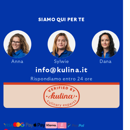
SIAMO QUI PER TE
Anna
Sylwie
Dana
info@kulina.it
Rispondiamo entro 24 ore