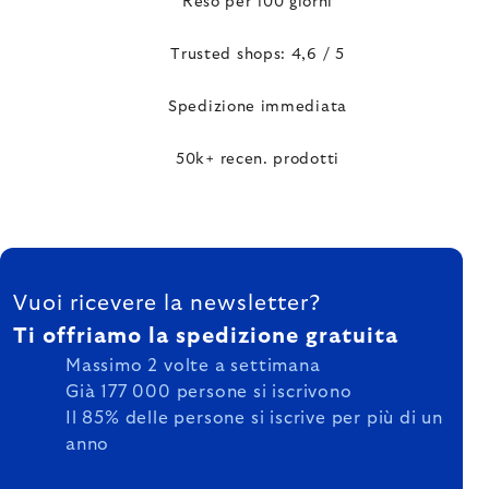
Reso per 100 giorni
Trusted shops: 4,6 / 5
Spedizione immediata
50k+ recen. prodotti
FOOTER
Vuoi ricevere la newsletter?
Ti offriamo la spedizione gratuita
Massimo 2 volte a settimana
Già 177 000 persone si iscrivono
Il 85% delle persone si iscrive per più di un
anno