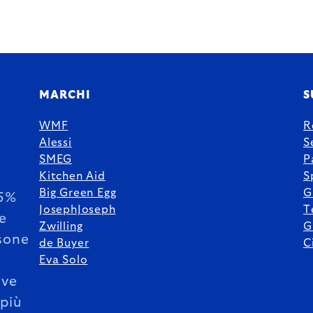
MARCHI
S
WMF
R
Alessi
S
SMEG
P
Kitchen Aid
S
Big Green Egg
G
85%
JosephJoseph
T
le
Zwilling
G
sone
de Buyer
C
Eva Solo
ive
 più