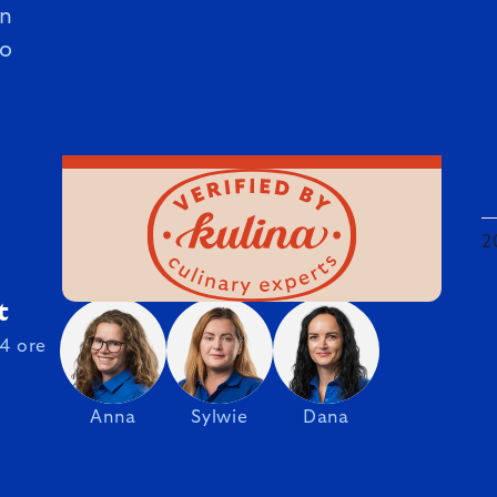
un
o
2
t
4 ore
Anna
Sylwie
Dana