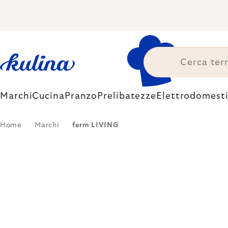
Skip
to
content
Marchi
Cucina
Pranzo
Prelibatezze
Elettrodomesti
Home
Marchi
ferm LIVING