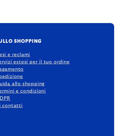
ULLO SHOPPING
esi e reclami
ervizi estesi per il tuo ordine
agamento
pedizione
uida allo shopping
ermini e condizioni
DPR
i contatti