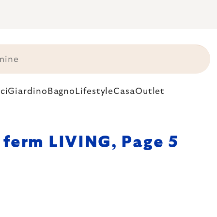
ci
Giardino
Bagno
Lifestyle
Casa
Outlet
ferm LIVING
, Page 5