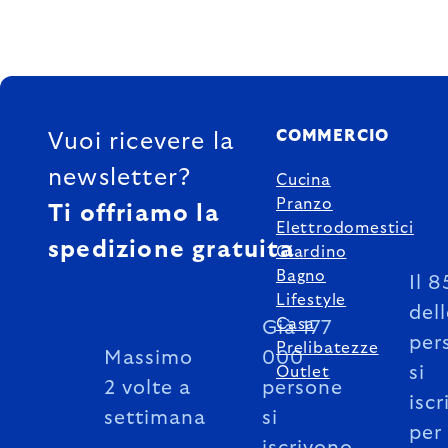
FOOTER
COMMERCIO
Vuoi ricevere la
newsletter?
Cucina
Pranzo
Ti offriamo la
Elettrodomestici
spedizione gratuita
Giardino
Bagno
Il 
Lifestyle
del
Casa
Già 177
per
Prelibatezze
Massimo
000
si
Outlet
2 volte a
persone
iscr
settimana
si
per