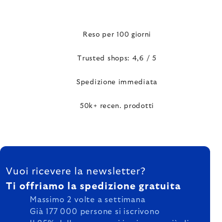
Reso per 100 giorni
Trusted shops: 4,6 / 5
Spedizione immediata
50k+ recen. prodotti
FOOTER
Vuoi ricevere la newsletter?
Ti offriamo la spedizione gratuita
Massimo 2 volte a settimana
Già 177 000 persone si iscrivono