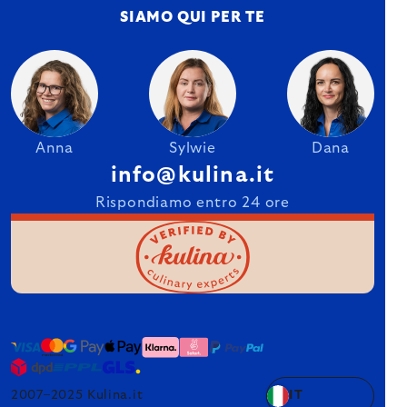
SIAMO QUI PER TE
Anna
Sylwie
Dana
info@kulina.it
Rispondiamo entro 24 ore
2007–2025 Kulina.it
IT