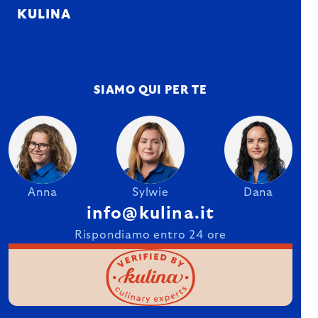
KULINA
SIAMO QUI PER TE
Anna
Sylwie
Dana
info@kulina.it
Rispondiamo entro 24 ore