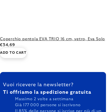
Coperchio pentola EVA TRIO 16 cm, vetro, Eva Solo
€34,69
ADD TO CART
FOOTER
Vuoi ricevere la newsletter?
Ti offriamo la spedizione gratuita
Massimo 2 volte a settimana
Già 177 000 persone si iscrivono
Il 85% delle persone si iscrive per più di un